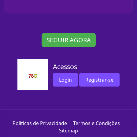
SEGUIR AGORA
Acessos
Login
Registrar-se
Políticas de Privacidade
Termos e Condições
Sitemap