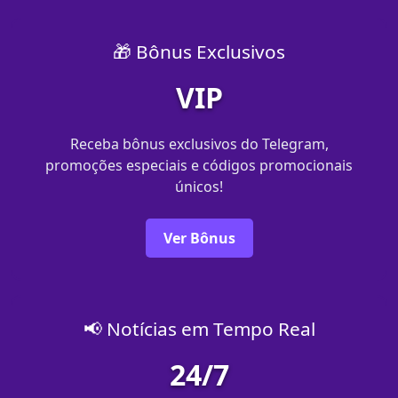
🎁 Bônus Exclusivos
VIP
Receba bônus exclusivos do Telegram,
promoções especiais e códigos promocionais
únicos!
Ver Bônus
📢 Notícias em Tempo Real
24/7