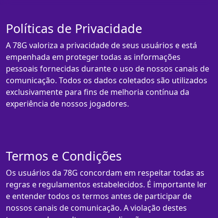
Políticas de Privacidade
A 78G valoriza a privacidade de seus usuários e está
empenhada em proteger todas as informações
pessoais fornecidas durante o uso de nossos canais de
comunicação. Todos os dados coletados são utilizados
exclusivamente para fins de melhoria contínua da
experiência de nossos jogadores.
Termos e Condições
Os usuários da 78G concordam em respeitar todas as
regras e regulamentos estabelecidos. É importante ler
e entender todos os termos antes de participar de
nossos canais de comunicação. A violação destes