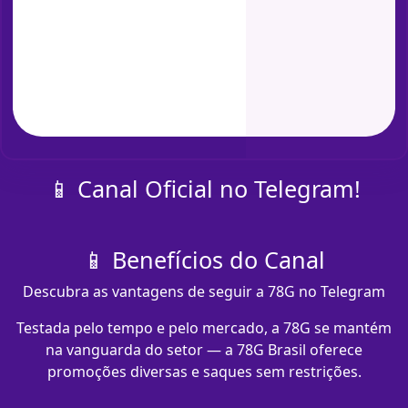
📱 Canal Oficial no Telegram!
📱 Benefícios do Canal
Descubra as vantagens de seguir a 78G no Telegram
Testada pelo tempo e pelo mercado, a 78G se mantém
na vanguarda do setor — a 78G Brasil oferece
promoções diversas e saques sem restrições.