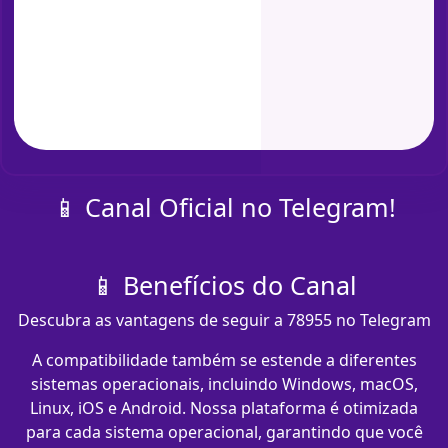
📱 Canal Oficial no Telegram!
📱 Benefícios do Canal
Descubra as vantagens de seguir a 78955 no Telegram
A compatibilidade também se estende a diferentes
sistemas operacionais, incluindo Windows, macOS,
Linux, iOS e Android. Nossa plataforma é otimizada
para cada sistema operacional, garantindo que você