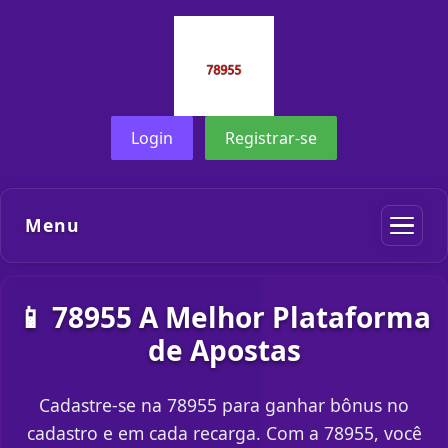
Login
Registrar-se
Menu
📱 78955 A Melhor Plataforma
de Apostas
Cadastre-se na 78955 para ganhar bônus no
cadastro e em cada recarga. Com a 78955, você