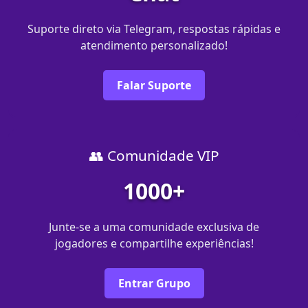
Suporte direto via Telegram, respostas rápidas e
atendimento personalizado!
Falar Suporte
👥 Comunidade VIP
1000+
Junte-se a uma comunidade exclusiva de
jogadores e compartilhe experiências!
Entrar Grupo