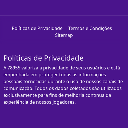
Políticas de Privacidade
Termos e Condições
Sitemap
Políticas de Privacidade
A 78955 valoriza a privacidade de seus usuários e está
empenhada em proteger todas as informações
pessoais fornecidas durante o uso de nossos canais de
comunicação. Todos os dados coletados são utilizados
exclusivamente para fins de melhoria contínua da
experiência de nossos jogadores.