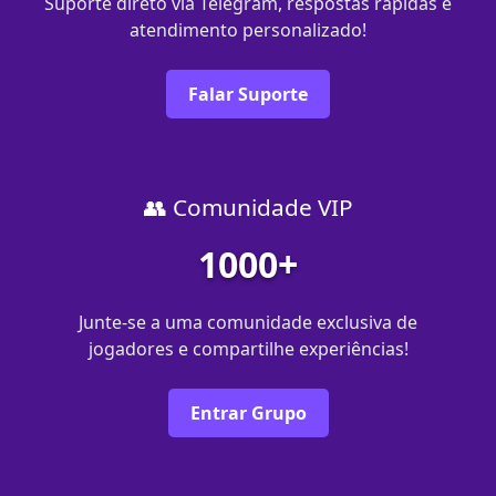
Suporte direto via Telegram, respostas rápidas e
atendimento personalizado!
Falar Suporte
👥 Comunidade VIP
1000+
Junte-se a uma comunidade exclusiva de
jogadores e compartilhe experiências!
Entrar Grupo