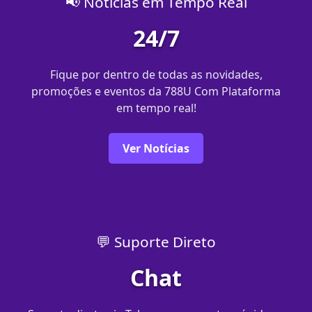
📢 Notícias em Tempo Real
24/7
Fique por dentro de todas as novidades,
promoções e eventos da 788U Com Plataforma
em tempo real!
Ver Notícias
💬 Suporte Direto
Chat