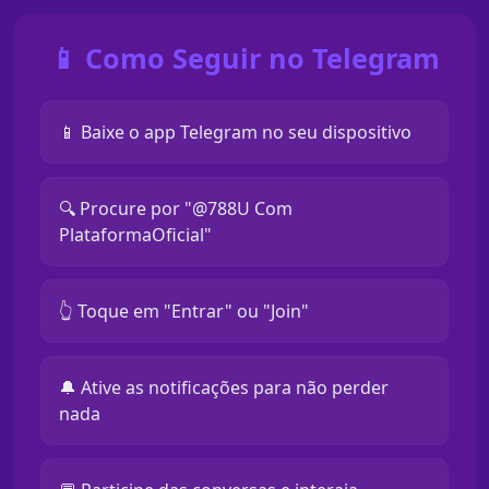
📱 Como Seguir no Telegram
📱 Baixe o app Telegram no seu dispositivo
🔍 Procure por "@788U Com
PlataformaOficial"
👆 Toque em "Entrar" ou "Join"
🔔 Ative as notificações para não perder
nada