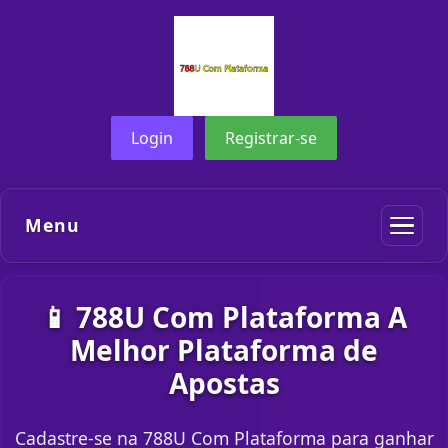
Login
Registrar-se
Menu
📱 788U Com Plataforma A
Melhor Plataforma de
Apostas
Cadastre-se na 788U Com Plataforma para ganhar