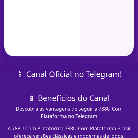
📱 Canal Oficial no Telegram!
📱 Benefícios do Canal
Descubra as vantagens de seguir a 788U Com
Plataforma no Telegram
A 788U Com Plataforma 788U Com Plataforma Brasil
oferece versões clássicas e modernas de jogos,