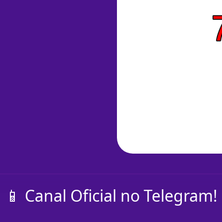
📱 Canal Oficial no Telegram!