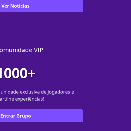
Ver Notícias
Comunidade VIP
1000+
unidade exclusiva de jogadores e
rtilhe experiências!
Entrar Grupo