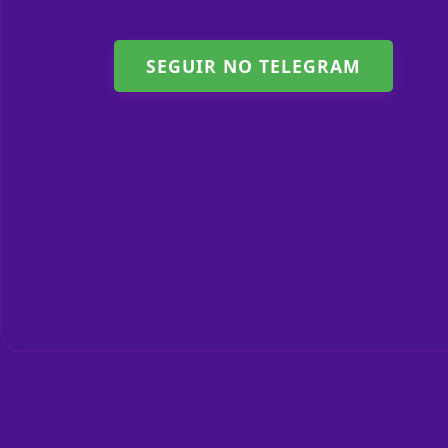
SEGUIR NO TELEGRAM