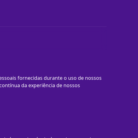
essoais fornecidas durante o uso de nossos
 contínua da experiência de nossos