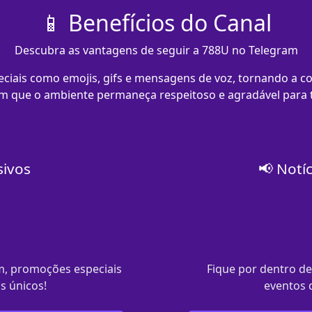
📱 Benefícios do Canal
Descubra as vantagens de seguir a 788U no Telegram
eciais como emojis, gifs e mensagens de voz, tornando a co
 que o ambiente permaneça respeitoso e agradável para to
sivos
📢 Notí
m, promoções especiais
Fique por dentro d
s únicos!
eventos 