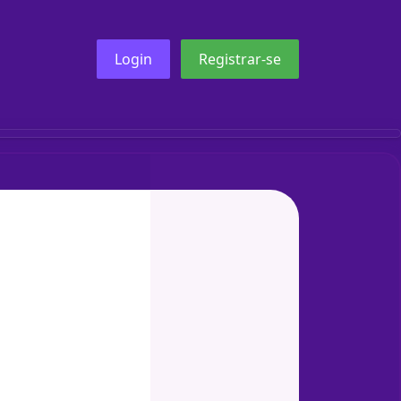
Login
Registrar-se