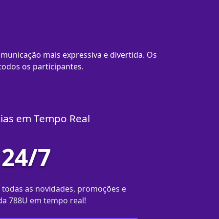
municação mais expressiva e divertida. Os
dos os participantes.
cias em Tempo Real
24/7
e todas as novidades, promoções e
da 788U em tempo real!