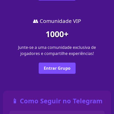
👥 Comunidade VIP
1000+
Junte-se a uma comunidade exclusiva de
jogadores e compartilhe experiências!
Entrar Grupo
📱 Como Seguir no Telegram