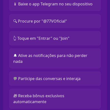
📱 Baixe o app Telegram no seu dispositivo
🔍 Procure por "@77VOficial"
👆 Toque em "Entrar" ou "Join"
🔔 Ative as notificações para não perder
nada
💬 Participe das conversas e interaja
🎁 Receba bônus exclusivos
automaticamente