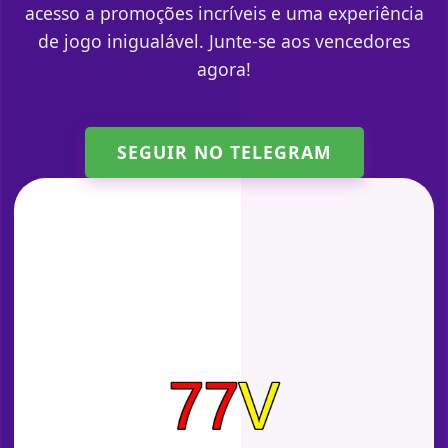
acesso a promoções incríveis e uma experiência
de jogo inigualável. Junte-se aos vencedores
agora!
SEGUIR NO TELEGRAM