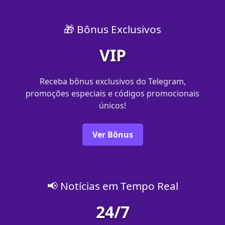
🎁 Bônus Exclusivos
VIP
Receba bônus exclusivos do Telegram,
promoções especiais e códigos promocionais
únicos!
Ver Bônus
📢 Notícias em Tempo Real
24/7