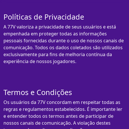
Políticas de Privacidade
A 77V valoriza a privacidade de seus usuários e está
empenhada em proteger todas as informações
pessoais fornecidas durante o uso de nossos canais de
comunicação. Todos os dados coletados são utilizados
exclusivamente para fins de melhoria contínua da
experiência de nossos jogadores.
Termos e Condições
Os usuários da 77V concordam em respeitar todas as
regras e regulamentos estabelecidos. É importante ler
e entender todos os termos antes de participar de
nossos canais de comunicação. A violação destes