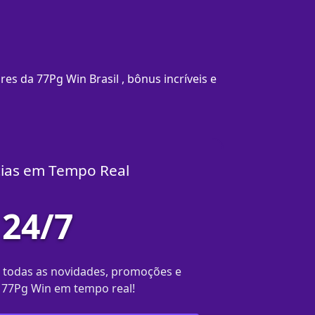
s da 77Pg Win Brasil , bônus incríveis e
cias em Tempo Real
24/7
e todas as novidades, promoções e
 77Pg Win em tempo real!