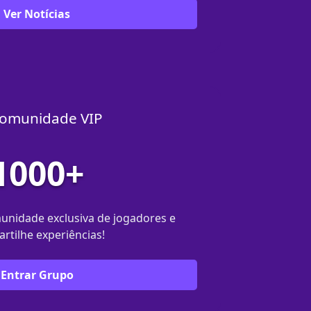
Ver Notícias
Comunidade VIP
1000+
unidade exclusiva de jogadores e
rtilhe experiências!
Entrar Grupo