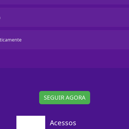
a
aticamente
SEGUIR AGORA
Acessos