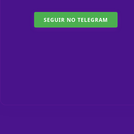
SEGUIR NO TELEGRAM