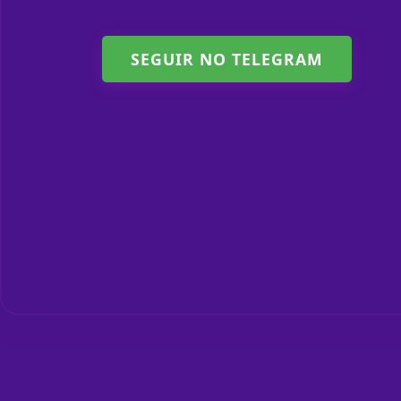
SEGUIR NO TELEGRAM