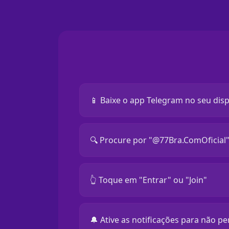
📱 Baixe o app Telegram no seu disp
🔍 Procure por "@77Bra.ComOficial
👆 Toque em "Entrar" ou "Join"
🔔 Ative as notificações para não p