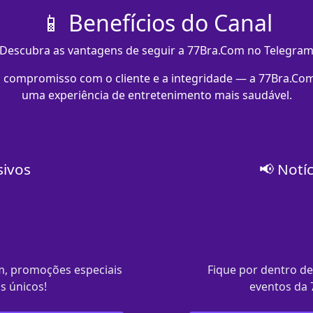
📱 Benefícios do Canal
Descubra as vantagens de seguir a 77Bra.Com no Telegra
compromisso com o cliente e a integridade — a 77Bra.Com
uma experiência de entretenimento mais saudável.
sivos
📢 Notí
m, promoções especiais
Fique por dentro d
s únicos!
eventos da 