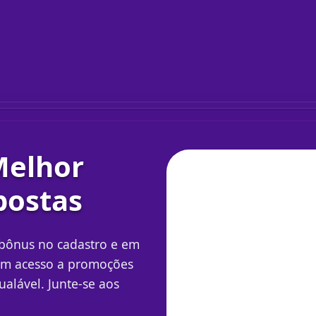
Melhor
postas
bônus no cadastro e em
em acesso a promoções
ualável. Junte-se aos