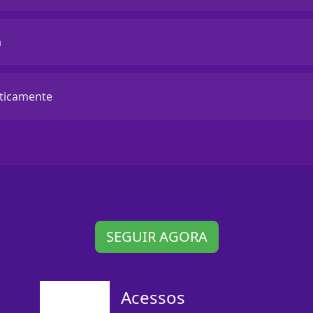
a
aticamente
SEGUIR AGORA
Acessos