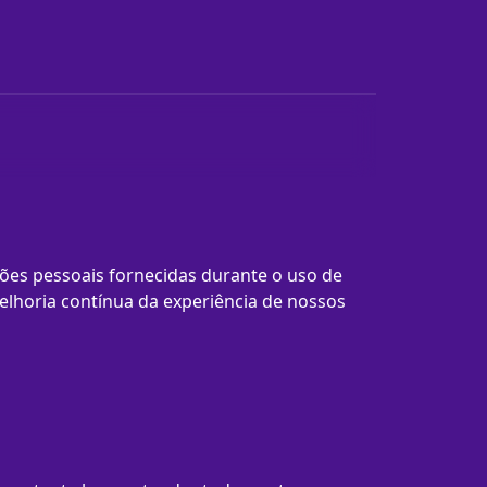
ões pessoais fornecidas durante o uso de
elhoria contínua da experiência de nossos