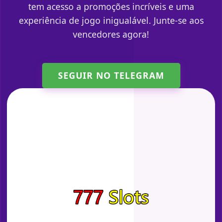
tem acesso a promoções incríveis e uma
experiência de jogo inigualável. Junte-se aos
vencedores agora!
SEGUIR NO TELEGRAM