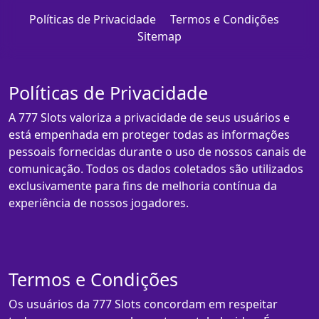
Políticas de Privacidade
Termos e Condições
Sitemap
Políticas de Privacidade
A 777 Slots valoriza a privacidade de seus usuários e
está empenhada em proteger todas as informações
pessoais fornecidas durante o uso de nossos canais de
comunicação. Todos os dados coletados são utilizados
exclusivamente para fins de melhoria contínua da
experiência de nossos jogadores.
Termos e Condições
Os usuários da 777 Slots concordam em respeitar