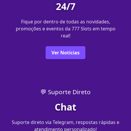
24/7
Fique por dentro de todas as novidades,
promoções e eventos da 777 Slots em tempo
real!
Ver Notícias
💬 Suporte Direto
Chat
Suporte direto via Telegram, respostas rápidas e
atendimento personalizado!