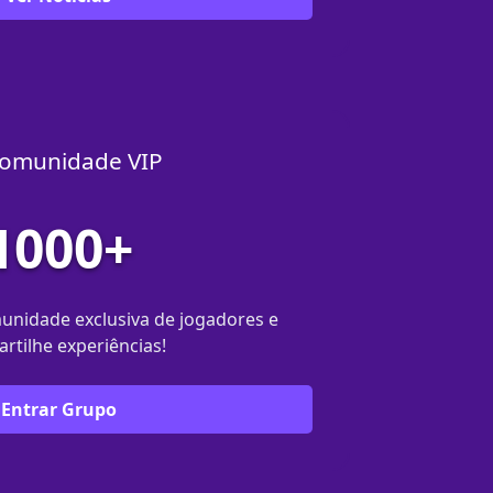
Comunidade VIP
1000+
unidade exclusiva de jogadores e
rtilhe experiências!
Entrar Grupo