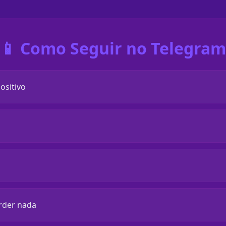
📱 Como Seguir no Telegram
ositivo
erder nada