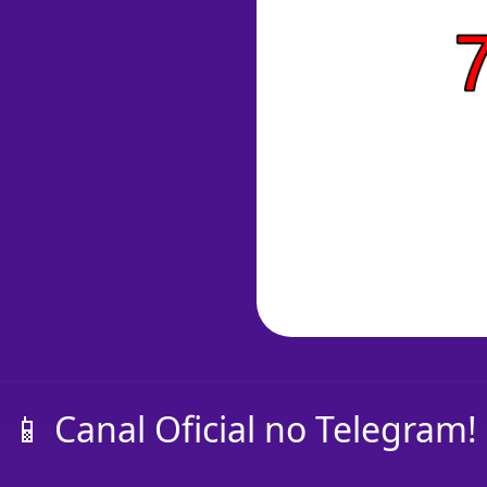
📱 Canal Oficial no Telegram!