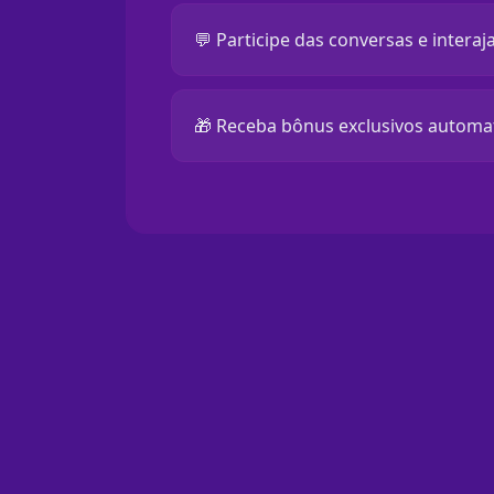
💬 Participe das conversas e interaj
🎁 Receba bônus exclusivos autom