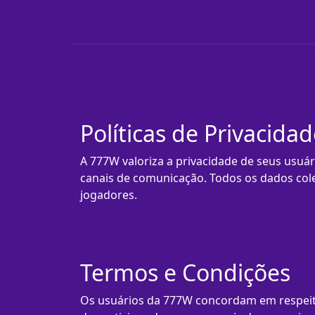
Políticas de Privacida
A 777W valoriza a privacidade de seus usu
canais de comunicação. Todos os dados cole
jogadores.
Termos e Condições
Os usuários da 777W concordam em respeita