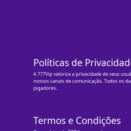
Políticas de Privacida
A 777Vip valoriza a privacidade de seus us
nossos canais de comunicação. Todos os dad
jogadores.
Termos e Condições