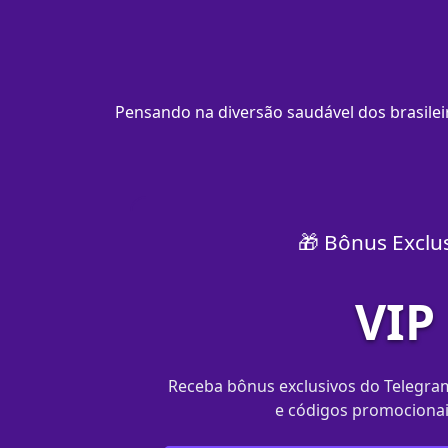
Pensando na diversão saudável dos brasileir
🎁 Bônus Exclu
VIP
Receba bônus exclusivos do Telegra
e códigos promocionai