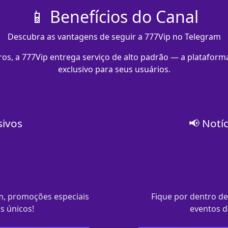
📱 Benefícios do Canal
Descubra as vantagens de seguir a 777Vip no Telegram
os, a 777Vip entrega serviço de alto padrão — a plataforma 
exclusivo para seus usuários.
sivos
📢 Notí
m, promoções especiais
Fique por dentro d
s únicos!
eventos d