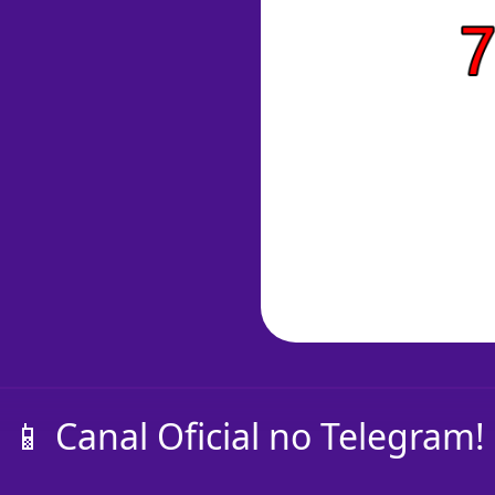
📱 Canal Oficial no Telegram!