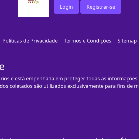
Login
Registrar-se
Políticas de Privacidade
Termos e Condições
Sitemap
de
uários e está empenhada em proteger todas as informações 
os coletados são utilizados exclusivamente para fins de m