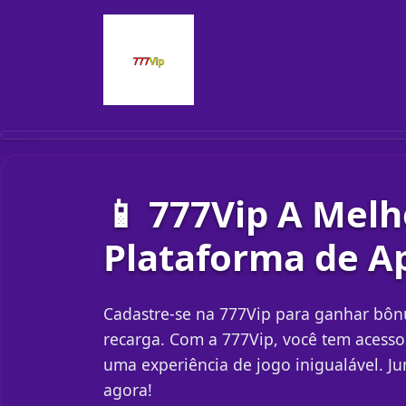
📱 777Vip A Melh
Plataforma de A
Cadastre-se na 777Vip para ganhar bôn
recarga. Com a 777Vip, você tem acesso
uma experiência de jogo inigualável. J
agora!