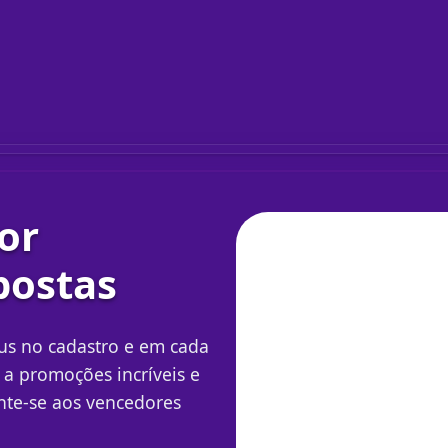
or
postas
us no cadastro e em cada
 a promoções incríveis e
unte-se aos vencedores