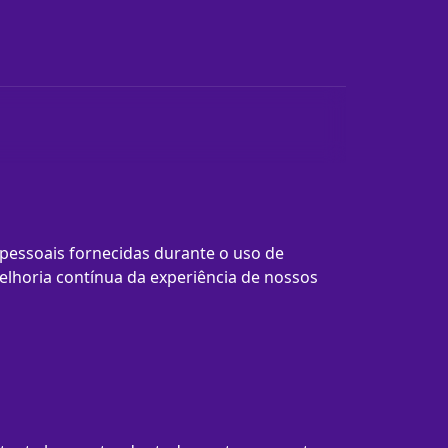
pessoais fornecidas durante o uso de
elhoria contínua da experiência de nossos