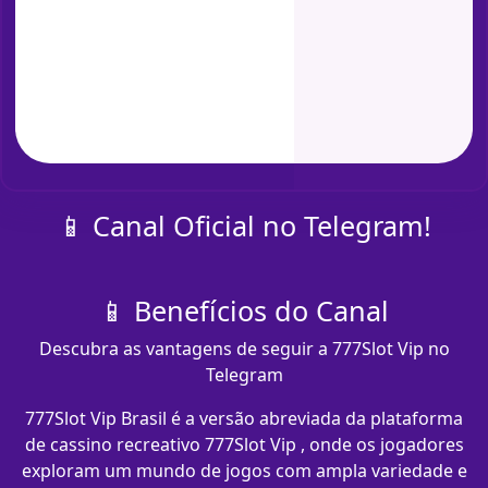
📱 Canal Oficial no Telegram!
📱 Benefícios do Canal
Descubra as vantagens de seguir a 777Slot Vip no
Telegram
777Slot Vip Brasil é a versão abreviada da plataforma
de cassino recreativo 777Slot Vip , onde os jogadores
exploram um mundo de jogos com ampla variedade e