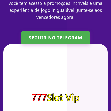
você tem acesso a promoções incríveis e uma
experiência de jogo inigualável. Junte-se aos
vencedores agora!
SEGUIR NO TELEGRAM