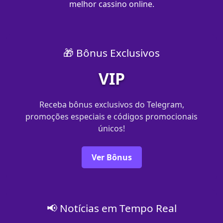
melhor cassino online.
🎁 Bônus Exclusivos
VIP
Receba bônus exclusivos do Telegram,
promoções especiais e códigos promocionais
únicos!
Ver Bônus
📢 Notícias em Tempo Real