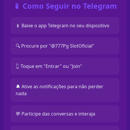
📱 Como Seguir no Telegram
📱 Baixe o app Telegram no seu dispositivo
🔍 Procure por "@777Pg SlotOficial"
👆 Toque em "Entrar" ou "Join"
🔔 Ative as notificações para não perder
nada
💬 Participe das conversas e interaja