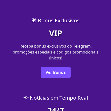
🎁 Bônus Exclusivos
VIP
Receba bônus exclusivos do Telegram,
promoções especiais e códigos promocionais
únicos!
Ver Bônus
📢 Notícias em Tempo Real
24/7