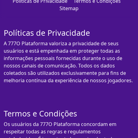
Políticas de Privacidade
Termos e Condições
Sitemap
Políticas de Privacidade
A 777O Plataforma valoriza a privacidade de seus
usuários e está empenhada em proteger todas as
informações pessoais fornecidas durante o uso de
nossos canais de comunicação. Todos os dados
coletados são utilizados exclusivamente para fins de
melhoria contínua da experiência de nossos jogadores.
Termos e Condições
Os usuários da 777O Plataforma concordam em
respeitar todas as regras e regulamentos