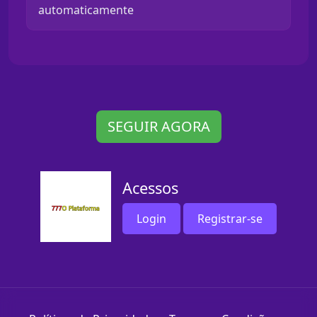
automaticamente
SEGUIR AGORA
Acessos
Login
Registrar-se