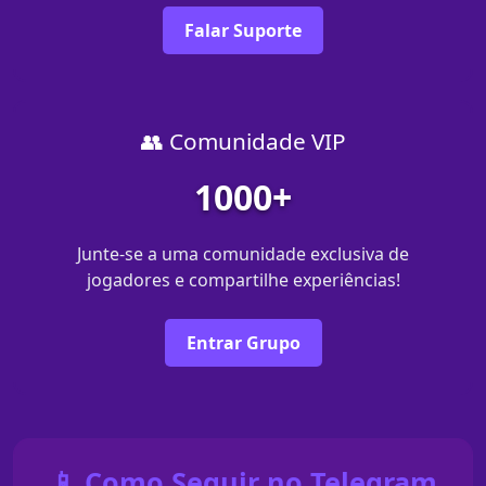
Falar Suporte
👥 Comunidade VIP
1000+
Junte-se a uma comunidade exclusiva de
jogadores e compartilhe experiências!
Entrar Grupo
📱 Como Seguir no Telegram