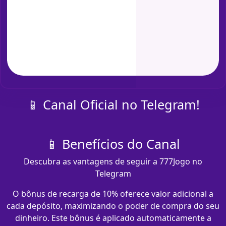
📱 Canal Oficial no Telegram!
📱 Benefícios do Canal
Descubra as vantagens de seguir a 777Jogo no
Telegram
O bônus de recarga de 10% oferece valor adicional a
cada depósito, maximizando o poder de compra do seu
dinheiro. Este bônus é aplicado automaticamente a