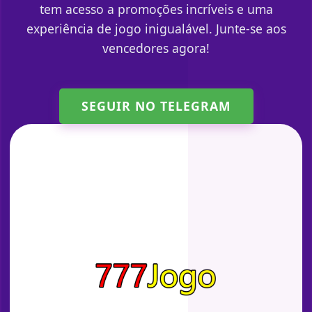
tem acesso a promoções incríveis e uma
experiência de jogo inigualável. Junte-se aos
vencedores agora!
SEGUIR NO TELEGRAM