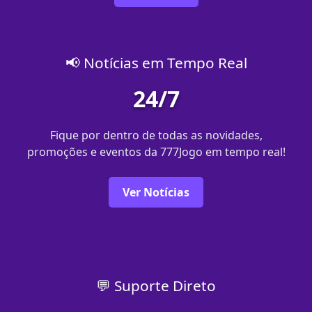
📢 Notícias em Tempo Real
24/7
Fique por dentro de todas as novidades,
promoções e eventos da 777Jogo em tempo real!
Ver Notícias
💬 Suporte Direto