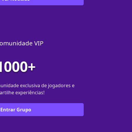
Comunidade VIP
1000+
unidade exclusiva de jogadores e
rtilhe experiências!
Entrar Grupo