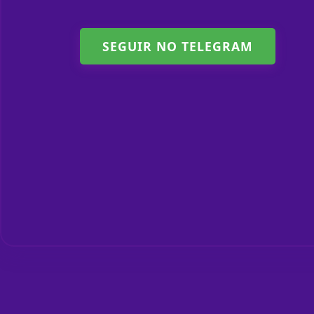
SEGUIR NO TELEGRAM