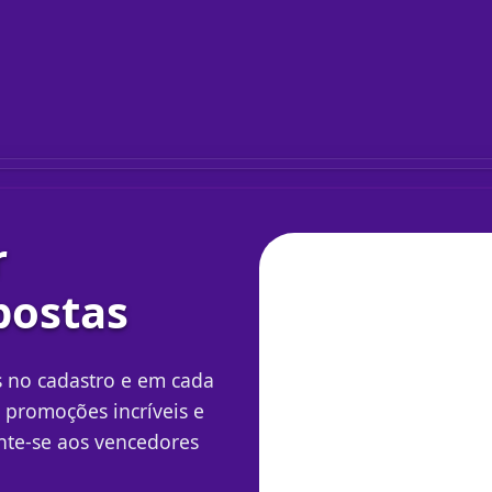
r
postas
 no cadastro e em cada
 promoções incríveis e
unte-se aos vencedores