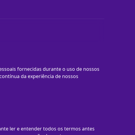
essoais fornecidas durante o uso de nossos
 contínua da experiência de nossos
nte ler e entender todos os termos antes