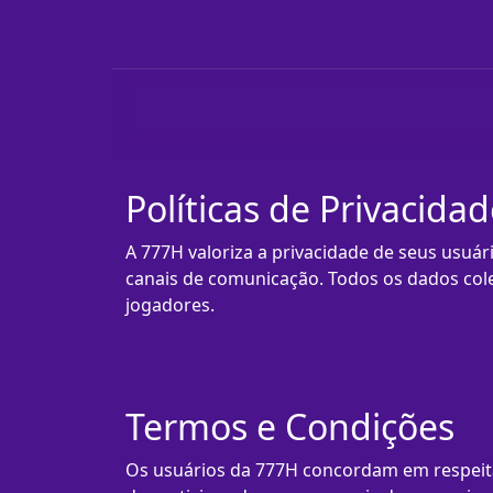
Políticas de Privacida
A 777H valoriza a privacidade de seus usuá
canais de comunicação. Todos os dados cole
jogadores.
Termos e Condições
Os usuários da 777H concordam em respeitar