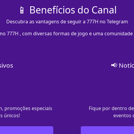
📱 Benefícios do Canal
Descubra as vantagens de seguir a 777H no Telegram
no 777H , com diversas formas de jogo e uma comunidade i
sivos
📢 Notí
m, promoções especiais
Fique por dentro d
s únicos!
eventos 