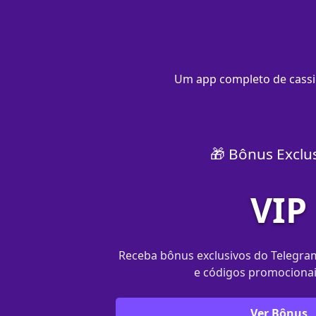
Um app completo de cassi
🎁 Bônus Exclu
VIP
Receba bônus exclusivos do Telegra
e códigos promocionai
Ver Bônus