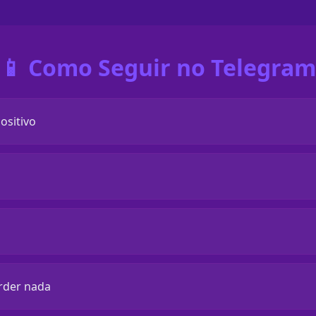
📱 Como Seguir no Telegram
ositivo
erder nada