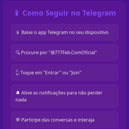
📱 Como Seguir no Telegram
📱 Baixe o app Telegram no seu dispositivo
🔍 Procure por "@777Feb.ComOficial"
👆 Toque em "Entrar" ou "Join"
🔔 Ative as notificações para não perder
nada
💬 Participe das conversas e interaja