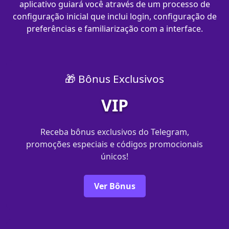
aplicativo guiará você através de um processo de
configuração inicial que inclui login, configuração de
preferências e familiarização com a interface.
🎁 Bônus Exclusivos
VIP
Receba bônus exclusivos do Telegram,
promoções especiais e códigos promocionais
únicos!
Ver Bônus