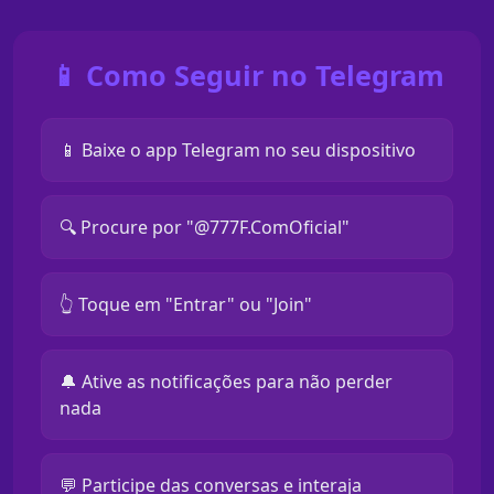
📱 Como Seguir no Telegram
📱 Baixe o app Telegram no seu dispositivo
🔍 Procure por "@777F.ComOficial"
👆 Toque em "Entrar" ou "Join"
🔔 Ative as notificações para não perder
nada
💬 Participe das conversas e interaja