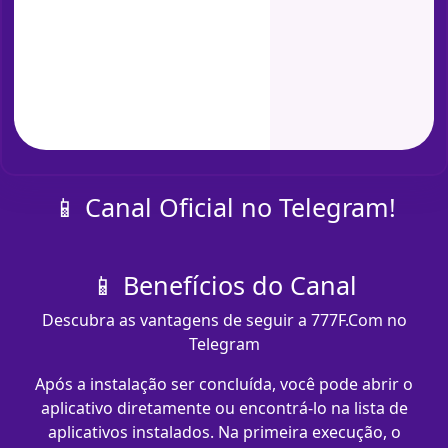
📱 Canal Oficial no Telegram!
📱 Benefícios do Canal
Descubra as vantagens de seguir a 777F.Com no
Telegram
Após a instalação ser concluída, você pode abrir o
aplicativo diretamente ou encontrá-lo na lista de
aplicativos instalados. Na primeira execução, o