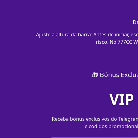
De
Ajuste a altura da barra: Antes de iniciar,
risco. No 777CC Wi
🎁 Bônus Exclu
VIP
Receba bônus exclusivos do Telegra
e códigos promocionai