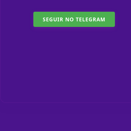
SEGUIR NO TELEGRAM