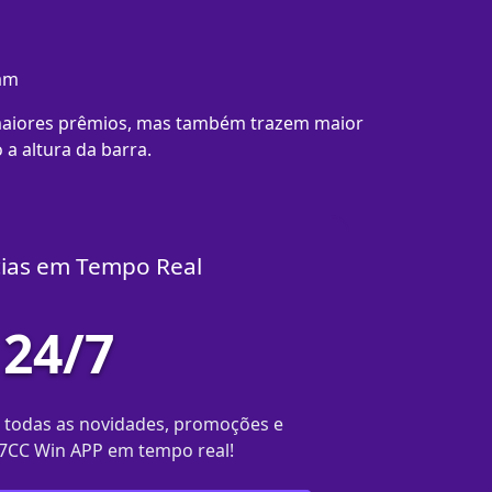
ram
cem maiores prêmios, mas também trazem maior
 a altura da barra.
cias em Tempo Real
24/7
e todas as novidades, promoções e
7CC Win APP em tempo real!