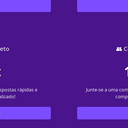
reto
👥 
t
espostas rápidas e
Junte-se a uma com
lizado!
compa
e