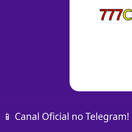
📱 Canal Oficial no Telegram!