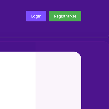
Login
Registrar-se