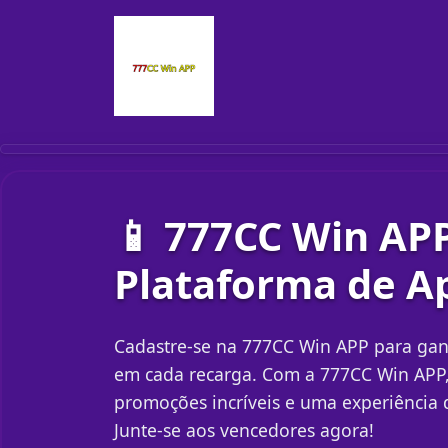
📱 777CC Win AP
Plataforma de A
Cadastre-se na 777CC Win APP para gan
em cada recarga. Com a 777CC Win APP,
promoções incríveis e uma experiência d
Junte-se aos vencedores agora!