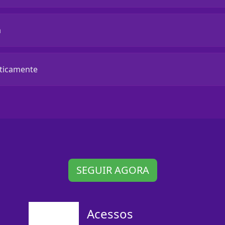
a
aticamente
SEGUIR AGORA
Acessos