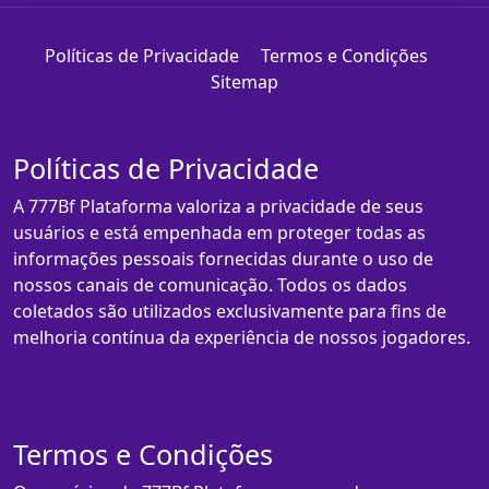
Políticas de Privacidade
Termos e Condições
Sitemap
Políticas de Privacidade
A 777Bf Plataforma valoriza a privacidade de seus
usuários e está empenhada em proteger todas as
informações pessoais fornecidas durante o uso de
nossos canais de comunicação. Todos os dados
coletados são utilizados exclusivamente para fins de
melhoria contínua da experiência de nossos jogadores.
Termos e Condições