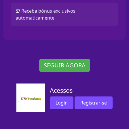
🎁 Receba bônus exclusivos
automaticamente
SEGUIR AGORA
Acessos
Login
Registrar-se