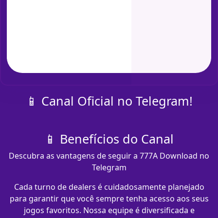
📱 Canal Oficial no Telegram!
📱 Benefícios do Canal
Descubra as vantagens de seguir a 777A Download no
Telegram
Cada turno de dealers é cuidadosamente planejado
para garantir que você sempre tenha acesso aos seus
jogos favoritos. Nossa equipe é diversificada e