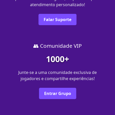
atendimento personalizado!
Falar Suporte
👥 Comunidade VIP
1000+
Junte-se a uma comunidade exclusiva de
jogadores e compartilhe experiências!
Entrar Grupo