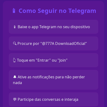
📱 Como Seguir no Telegram
📱 Baixe o app Telegram no seu dispositivo
🔍 Procure por "@777A DownloadOficial"
👆 Toque em "Entrar" ou "Join"
🔔 Ative as notificações para não perder
nada
💬 Participe das conversas e interaja