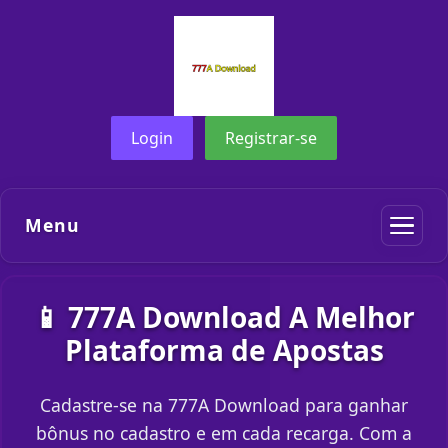
Login
Registrar-se
Menu
📱 777A Download A Melhor
Plataforma de Apostas
Cadastre-se na 777A Download para ganhar
bônus no cadastro e em cada recarga. Com a