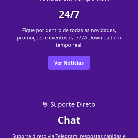
24/7
Fique por dentro de todas as novidades,
promoções e eventos da 777A Download em
tempo real!
Ver Notícias
💬 Suporte Direto
Chat
Suporte direto via Telegram, respostas rápidas e