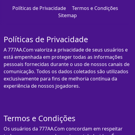
Políticas de Privacidade
Termos e Condições
Sitemap
Políticas de Privacidade
A 777AA.Com valoriza a privacidade de seus usuários e
está empenhada em proteger todas as informações
pessoais fornecidas durante o uso de nossos canais de
comunicação. Todos os dados coletados são utilizados
exclusivamente para fins de melhoria contínua da
experiência de nossos jogadores.
Termos e Condições
Os usuários da 777AA.Com concordam em respeitar