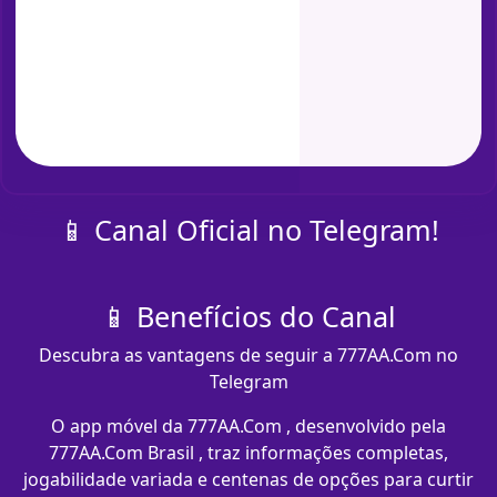
📱 Canal Oficial no Telegram!
📱 Benefícios do Canal
Descubra as vantagens de seguir a 777AA.Com no
Telegram
O app móvel da 777AA.Com , desenvolvido pela
777AA.Com Brasil , traz informações completas,
jogabilidade variada e centenas de opções para curtir