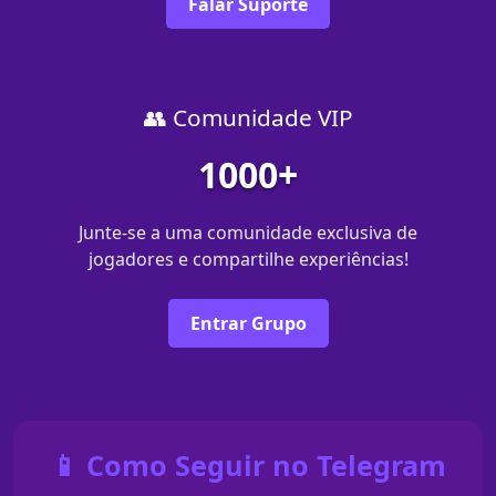
Falar Suporte
👥 Comunidade VIP
1000+
Junte-se a uma comunidade exclusiva de
jogadores e compartilhe experiências!
Entrar Grupo
📱 Como Seguir no Telegram