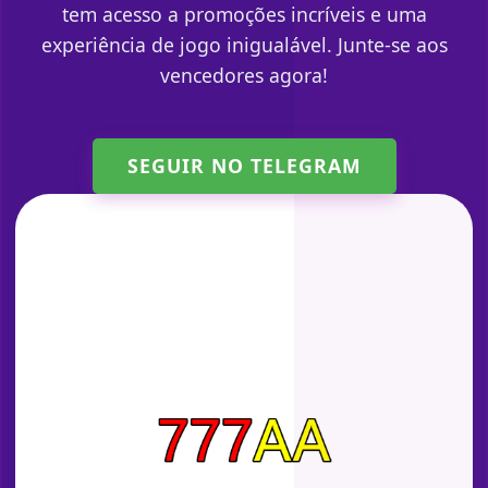
tem acesso a promoções incríveis e uma
experiência de jogo inigualável. Junte-se aos
vencedores agora!
SEGUIR NO TELEGRAM