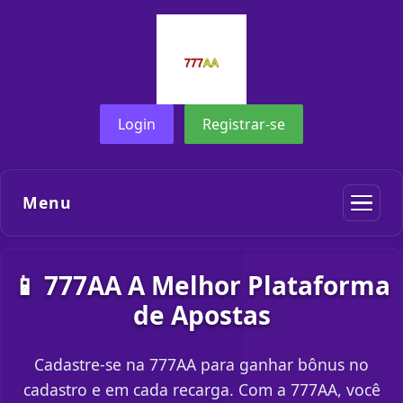
Login
Registrar-se
Menu
📱 777AA A Melhor Plataforma
de Apostas
Cadastre-se na 777AA para ganhar bônus no
cadastro e em cada recarga. Com a 777AA, você