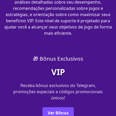
análises detalhadas sobre seu desempenho,
recomendações personalizadas sobre jogos e
estratégias, e orientação sobre como maximizar seus
benefícios VIP. Este nível de suporte é projetado para
ajudar você a alcançar seus objetivos de jogo de forma
mais eficiente.
🎁 Bônus Exclusivos
VIP
Receba bônus exclusivos do Telegram,
promoções especiais e códigos promocionais
únicos!
Ver Bônus