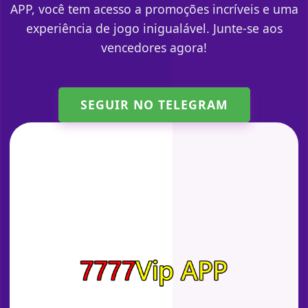
APP, você tem acesso a promoções incríveis e uma
experiência de jogo inigualável. Junte-se aos
vencedores agora!
SEGUIR NO TELEGRAM