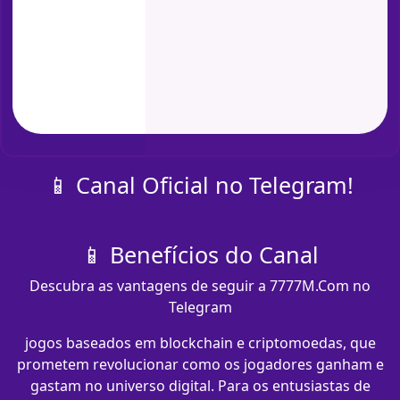
📱 Canal Oficial no Telegram!
📱 Benefícios do Canal
Descubra as vantagens de seguir a 7777M.Com no
Telegram
jogos baseados em blockchain e criptomoedas, que
prometem revolucionar como os jogadores ganham e
gastam no universo digital. Para os entusiastas de