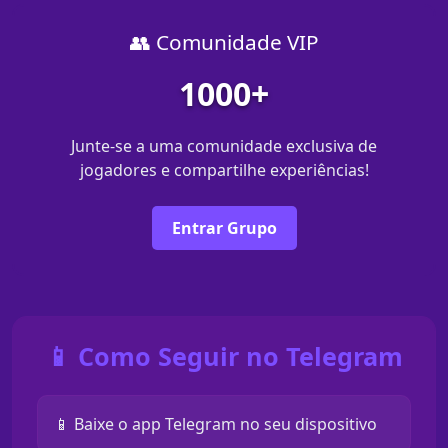
👥 Comunidade VIP
1000+
Junte-se a uma comunidade exclusiva de
jogadores e compartilhe experiências!
Entrar Grupo
📱 Como Seguir no Telegram
📱 Baixe o app Telegram no seu dispositivo