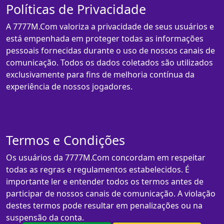
Políticas de Privacidade
A 7777M.Com valoriza a privacidade de seus usuários e
está empenhada em proteger todas as informações
pessoais fornecidas durante o uso de nossos canais de
comunicação. Todos os dados coletados são utilizados
exclusivamente para fins de melhoria contínua da
experiência de nossos jogadores.
Termos e Condições
Os usuários da 7777M.Com concordam em respeitar
todas as regras e regulamentos estabelecidos. É
importante ler e entender todos os termos antes de
participar de nossos canais de comunicação. A violação
destes termos pode resultar em penalizações ou na
suspensão da conta.