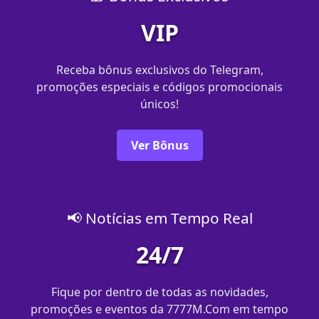
VIP
Receba bônus exclusivos do Telegram,
promoções especiais e códigos promocionais
únicos!
Ver Bônus
📢 Notícias em Tempo Real
24/7
Fique por dentro de todas as novidades,
promoções e eventos da 7777M.Com em tempo