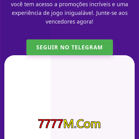
você tem acesso a promoções incríveis e uma
experiência de jogo inigualável. Junte-se aos
vencedores agora!
SEGUIR NO TELEGRAM