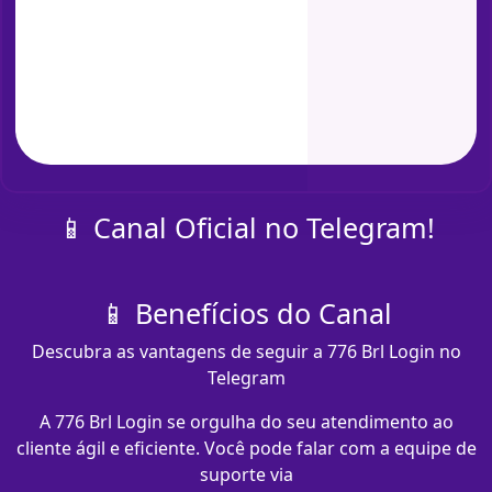
📱 Canal Oficial no Telegram!
📱 Benefícios do Canal
Descubra as vantagens de seguir a 776 Brl Login no
Telegram
A 776 Brl Login se orgulha do seu atendimento ao
cliente ágil e eficiente. Você pode falar com a equipe de
suporte via