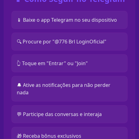
📱 Baixe o app Telegram no seu dispositivo
🔍 Procure por "@776 Brl LoginOficial"
👆 Toque em "Entrar" ou "Join"
🔔 Ative as notificações para não perder
nada
💬 Participe das conversas e interaja
🎁 Receba bônus exclusivos