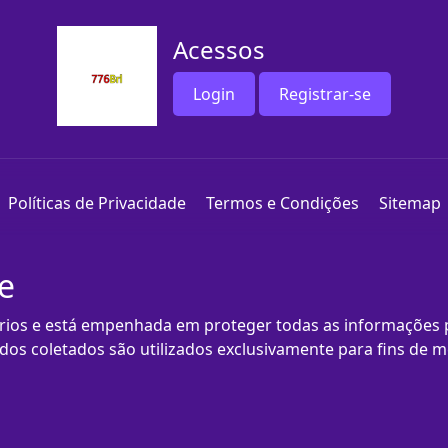
Acessos
Login
Registrar-se
Políticas de Privacidade
Termos e Condições
Sitemap
de
uários e está empenhada em proteger todas as informações 
os coletados são utilizados exclusivamente para fins de m