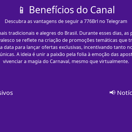
📱 Benefícios do Canal
Descubra as vantagens de seguir a 776Brl no Telegram
ais tradicionais e alegres do Brasil. Durante esses dias, a
avalesco se reflete na criação de promoções temáticas que
sa data para lançar ofertas exclusivas, incentivando tanto 
únicas. A ideia é unir a paixão pela folia à emoção das apo
vivenciar a magia do Carnaval, mesmo que virtualmente.
sivos
📢 Notí