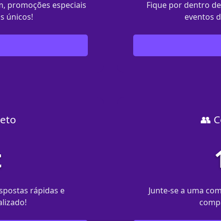
m, promoções especiais
Fique por dentro d
s únicos!
eventos d
reto
👥 
t
espostas rápidas e
Junte-se a uma com
lizado!
compa