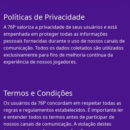
Políticas de Privacidade
A 76P valoriza a privacidade de seus usuários e está
empenhada em proteger todas as informações
pessoais fornecidas durante o uso de nossos canais de
comunicação. Todos os dados coletados são utilizados
exclusivamente para fins de melhoria contínua da
experiência de nossos jogadores.
Termos e Condições
Os usuários da 76P concordam em respeitar todas as
regras e regulamentos estabelecidos. É importante ler
e entender todos os termos antes de participar de
nossos canais de comunicação. A violação destes