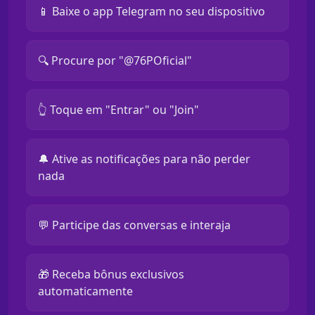
📱 Baixe o app Telegram no seu dispositivo
🔍 Procure por "@76POficial"
👆 Toque em "Entrar" ou "Join"
🔔 Ative as notificações para não perder
nada
💬 Participe das conversas e interaja
🎁 Receba bônus exclusivos
automaticamente