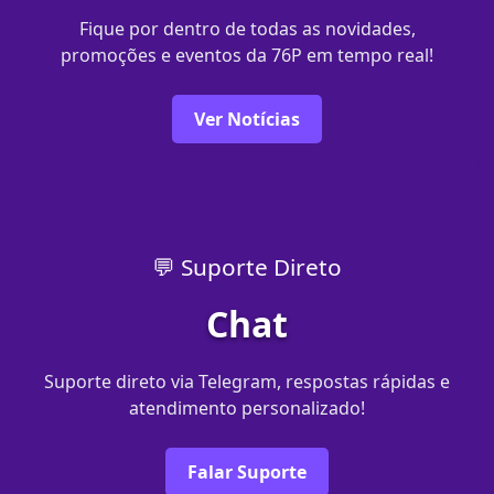
Fique por dentro de todas as novidades,
promoções e eventos da 76P em tempo real!
Ver Notícias
💬 Suporte Direto
Chat
Suporte direto via Telegram, respostas rápidas e
atendimento personalizado!
Falar Suporte