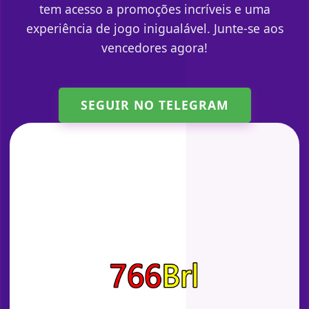
tem acesso a promoções incríveis e uma
experiência de jogo inigualável. Junte-se aos
vencedores agora!
SEGUIR NO TELEGRAM