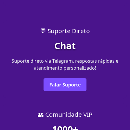
💬 Suporte Direto
Chat
Suporte direto via Telegram, respostas rápidas e
atendimento personalizado!
Falar Suporte
👥 Comunidade VIP
1000+