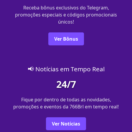
Receba bônus exclusivos do Telegram,
promoções especiais e códigos promocionais
únicos!
Ver Bônus
📢 Notícias em Tempo Real
24/7
Fique por dentro de todas as novidades,
promoções e eventos da 766Brl em tempo real!
Ver Notícias