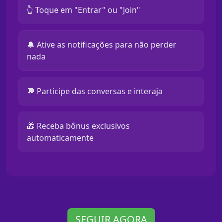
👆 Toque em "Entrar" ou "Join"
🔔 Ative as notificações para não perder
nada
💬 Participe das conversas e interaja
🎁 Receba bônus exclusivos
automaticamente
SEGUIR AGORA