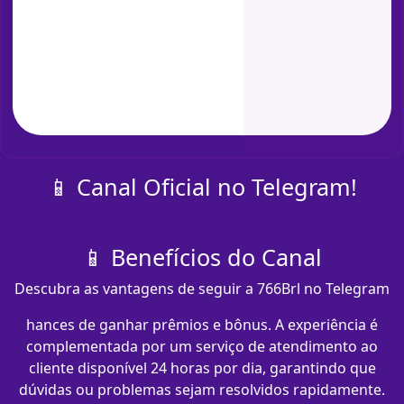
📱 Canal Oficial no Telegram!
📱 Benefícios do Canal
Descubra as vantagens de seguir a 766Brl no Telegram
hances de ganhar prêmios e bônus. A experiência é
complementada por um serviço de atendimento ao
cliente disponível 24 horas por dia, garantindo que
dúvidas ou problemas sejam resolvidos rapidamente.