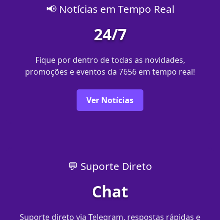
📢 Notícias em Tempo Real
24/7
Fique por dentro de todas as novidades,
promoções e eventos da 7656 em tempo real!
Ver Notícias
💬 Suporte Direto
Chat
Suporte direto via Telegram, respostas rápidas e