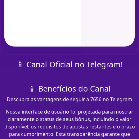
📱 Canal Oficial no Telegram!
📱 Benefícios do Canal
Descubra as vantagens de seguir a 7656 no Telegram
Nossa interface de usuário foi projetada para mostrar
claramente o status de seus bônus, incluindo o valor
disponível, os requisitos de apostas restantes e o prazo
para cumprimento. Esta transparência garante que