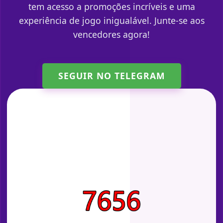
tem acesso a promoções incríveis e uma
experiência de jogo inigualável. Junte-se aos
vencedores agora!
SEGUIR NO TELEGRAM