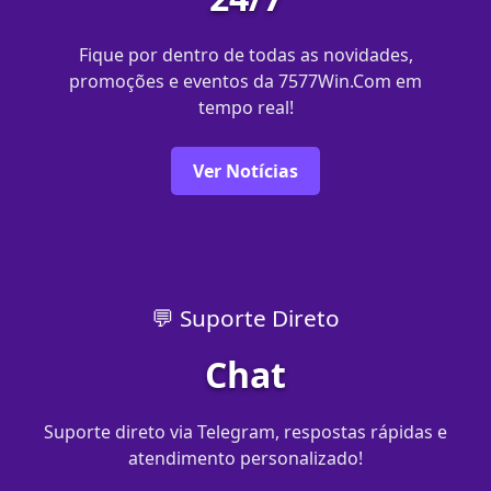
Fique por dentro de todas as novidades,
promoções e eventos da 7577Win.Com em
tempo real!
Ver Notícias
💬 Suporte Direto
Chat
Suporte direto via Telegram, respostas rápidas e
atendimento personalizado!