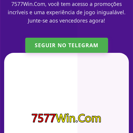
7577Win.Com, você tem acesso a promoções
incríveis e uma experiência de jogo inigualável.
Junte-se aos vencedores agora!
SEGUIR NO TELEGRAM