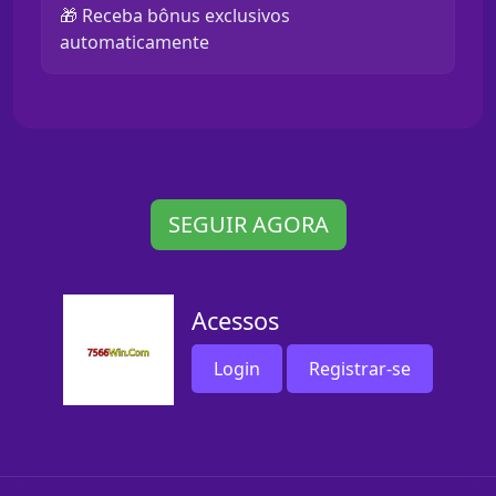
🎁 Receba bônus exclusivos
automaticamente
SEGUIR AGORA
Acessos
Login
Registrar-se