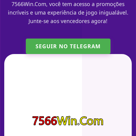
7566Win.Com, você tem acesso a promoções
incríveis e uma experiência de jogo inigualável.
Junte-se aos vencedores agora!
SEGUIR NO TELEGRAM