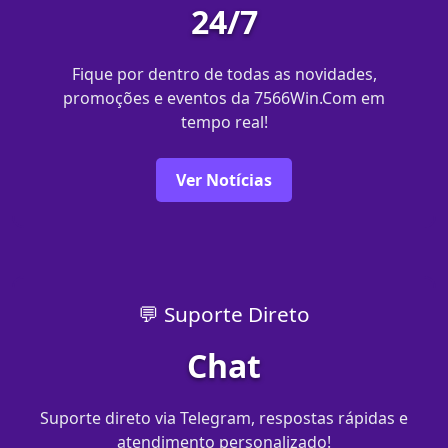
24/7
Fique por dentro de todas as novidades,
promoções e eventos da 7566Win.Com em
tempo real!
Ver Notícias
💬 Suporte Direto
Chat
Suporte direto via Telegram, respostas rápidas e
atendimento personalizado!