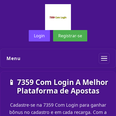
Login
Registrar-se
Menu
📱 7359 Com Login A Melhor
Plataforma de Apostas
Cadastre-se na 7359 Com Login para ganhar
bônus no cadastro e em cada recarga. Com a