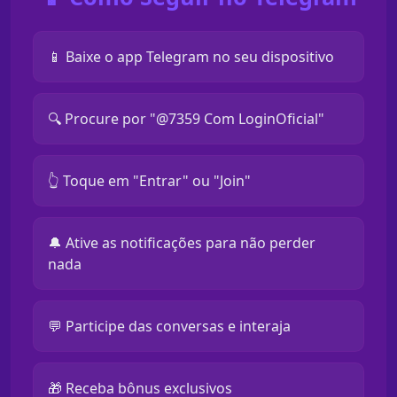
📱 Baixe o app Telegram no seu dispositivo
🔍 Procure por "@7359 Com LoginOficial"
👆 Toque em "Entrar" ou "Join"
🔔 Ative as notificações para não perder
nada
💬 Participe das conversas e interaja
🎁 Receba bônus exclusivos