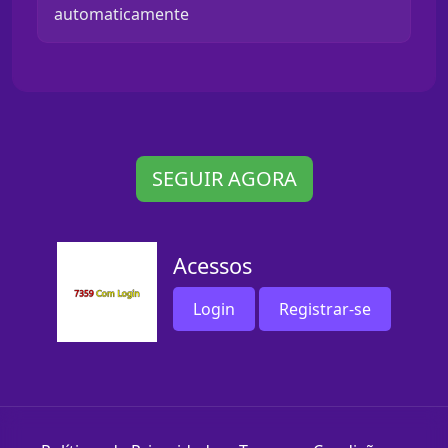
automaticamente
SEGUIR AGORA
Acessos
Login
Registrar-se