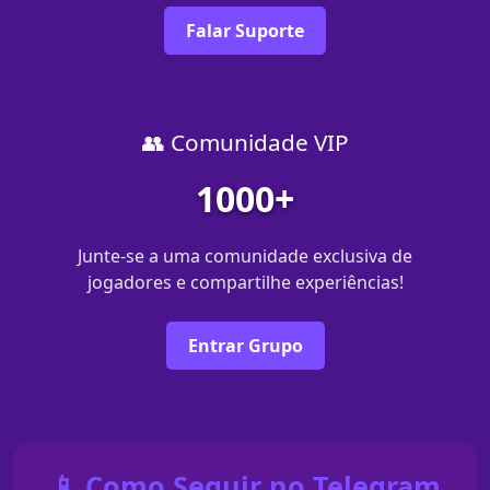
Falar Suporte
👥 Comunidade VIP
1000+
Junte-se a uma comunidade exclusiva de
jogadores e compartilhe experiências!
Entrar Grupo
📱 Como Seguir no Telegram