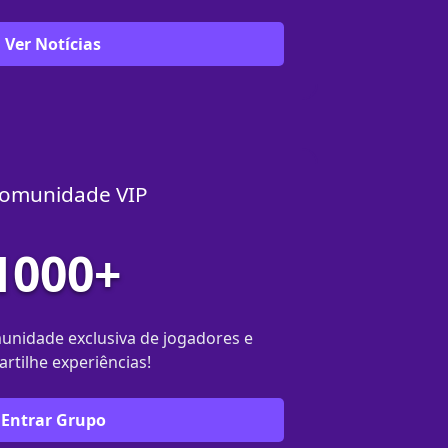
Ver Notícias
Comunidade VIP
1000+
unidade exclusiva de jogadores e
rtilhe experiências!
Entrar Grupo