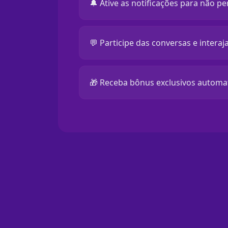
🔔 Ative as notificações para não p
💬 Participe das conversas e interaj
🎁 Receba bônus exclusivos autom