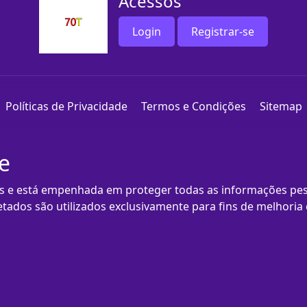
Acessos
Login
Registrar-se
Políticas de Privacidade
Termos e Condições
Sitemap
de
ios e está empenhada em proteger todas as informações pe
tados são utilizados exclusivamente para fins de melhoria