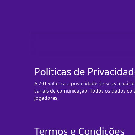
Políticas de Privacida
A 70T valoriza a privacidade de seus usuár
canais de comunicação. Todos os dados cole
jogadores.
Termos e Condições