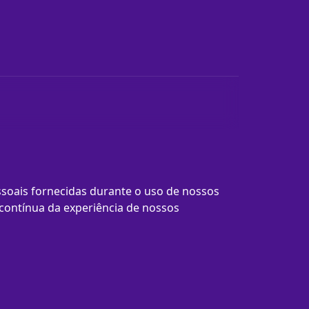
ssoais fornecidas durante o uso de nossos
 contínua da experiência de nossos