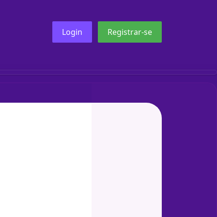
Login
Registrar-se