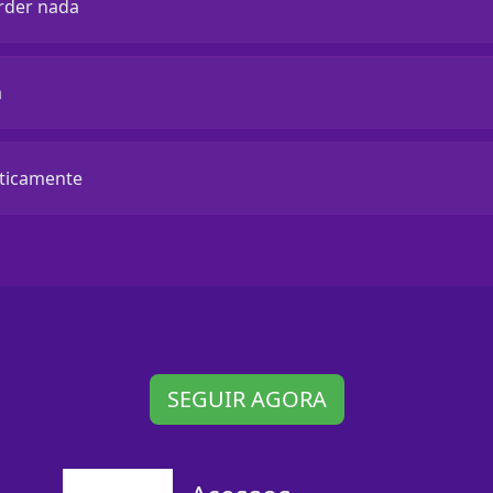
erder nada
a
aticamente
SEGUIR AGORA