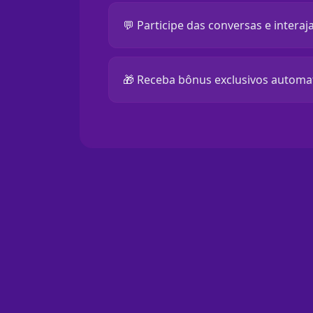
💬 Participe das conversas e interaj
🎁 Receba bônus exclusivos autom