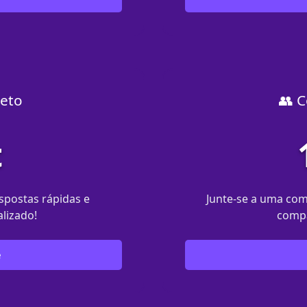
reto
👥 
t
espostas rápidas e
Junte-se a uma com
lizado!
compa
e