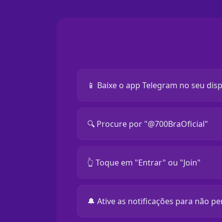
📱 Baixe o app Telegram no seu disp
🔍 Procure por "@700BraOficial"
👆 Toque em "Entrar" ou "Join"
🔔 Ative as notificações para não p