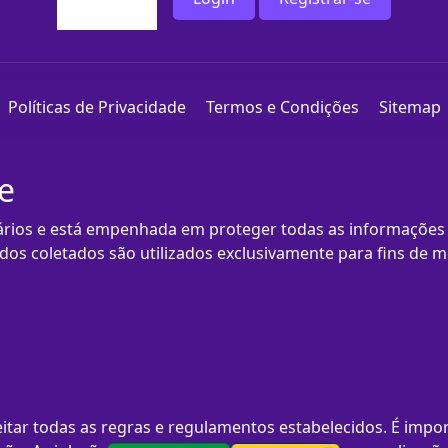
Políticas de Privacidade
Termos e Condições
Sitemap
de
uários e está empenhada em proteger todas as informações
os coletados são utilizados exclusivamente para fins de m
ar todas as regras e regulamentos estabelecidos. É impor