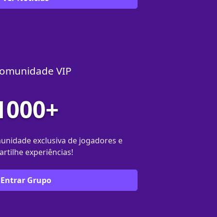
Comunidade VIP
1000+
unidade exclusiva de jogadores e
rtilhe experiências!
Entrar Grupo