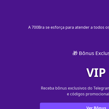
A 700Bra se esforça para atender a todos os
🎁 Bônus Exclu
VIP
Receba bônus exclusivos do Telegra
e códigos promocionai
Ver Bônus