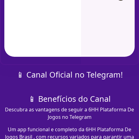
📱 Canal Oficial no Telegram!
📱 Benefícios do Canal
Descubra as vantagens de seguir a 6HH Plataforma De
Jogos no Telegram
Um app funcional e completo da 6HH Plataforma De
Jogos Brasil , com recursos variados para garantir uma