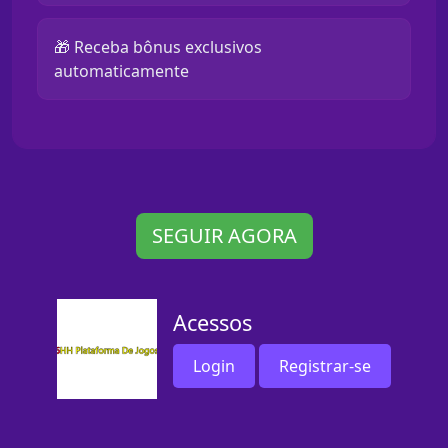
🎁 Receba bônus exclusivos
automaticamente
SEGUIR AGORA
Acessos
Login
Registrar-se