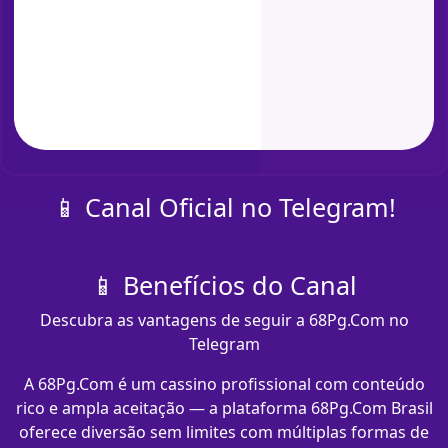
📱 Canal Oficial no Telegram!
📱 Benefícios do Canal
Descubra as vantagens de seguir a 68Pg.Com no
Telegram
A 68Pg.Com é um cassino profissional com conteúdo
rico e ampla aceitação — a plataforma 68Pg.Com Brasil
oferece diversão sem limites com múltiplas formas de