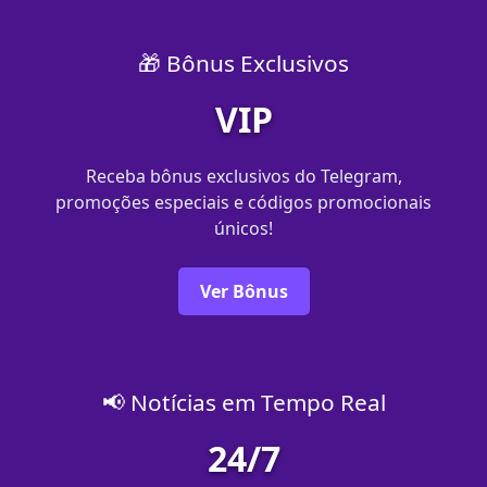
🎁 Bônus Exclusivos
VIP
Receba bônus exclusivos do Telegram,
promoções especiais e códigos promocionais
únicos!
Ver Bônus
📢 Notícias em Tempo Real
24/7