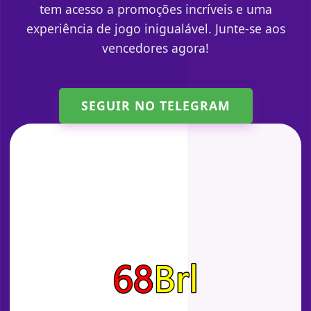
tem acesso a promoções incríveis e uma
experiência de jogo inigualável. Junte-se aos
vencedores agora!
SEGUIR NO TELEGRAM