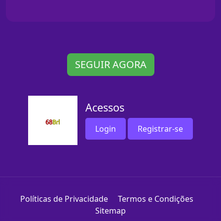
SEGUIR AGORA
Acessos
Login
Registrar-se
Políticas de Privacidade
Termos e Condições
Sitemap