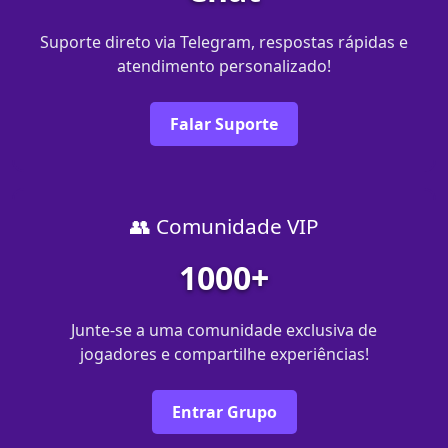
Suporte direto via Telegram, respostas rápidas e
atendimento personalizado!
Falar Suporte
👥 Comunidade VIP
1000+
Junte-se a uma comunidade exclusiva de
jogadores e compartilhe experiências!
Entrar Grupo