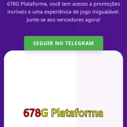
678G Plataforma, você tem acesso a promoções
incríveis e uma experiência de jogo inigualável.
Junte-se aos vencedores agora!
SEGUIR NO TELEGRAM