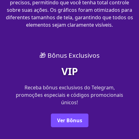
precisos, permitindo que você tenha total controle
sobre suas ações. Os gráficos foram otimizados para
diferentes tamanhos de tela, garantindo que todos os
elementos sejam claramente visíveis.
🎁 Bônus Exclusivos
VIP
Receba bônus exclusivos do Telegram,
promoções especiais e códigos promocionais
únicos!
Ver Bônus