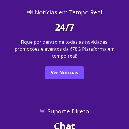
📢 Notícias em Tempo Real
24/7
Fique por dentro de todas as novidades,
promoções e eventos da 678G Plataforma em
tempo real!
Ver Notícias
💬 Suporte Direto
Chat