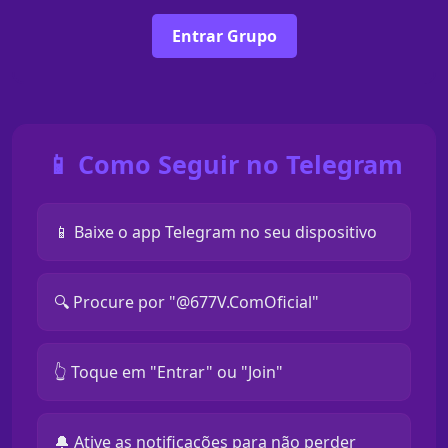
Entrar Grupo
📱 Como Seguir no Telegram
📱 Baixe o app Telegram no seu dispositivo
🔍 Procure por "@677V.ComOficial"
👆 Toque em "Entrar" ou "Join"
🔔 Ative as notificações para não perder