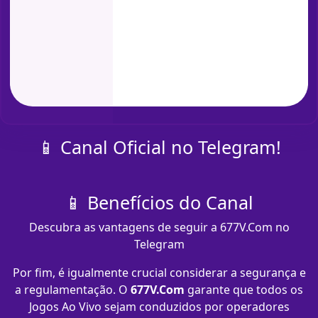
📱 Canal Oficial no Telegram!
📱 Benefícios do Canal
Descubra as vantagens de seguir a 677V.Com no
Telegram
Por fim, é igualmente crucial considerar a segurança e
a regulamentação. O
677V.Com
garante que todos os
Jogos Ao Vivo sejam conduzidos por operadores