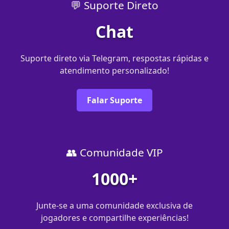
💬 Suporte Direto
Chat
Suporte direto via Telegram, respostas rápidas e
atendimento personalizado!
Falar Suporte
👥 Comunidade VIP
1000+
Junte-se a uma comunidade exclusiva de
jogadores e compartilhe experiências!