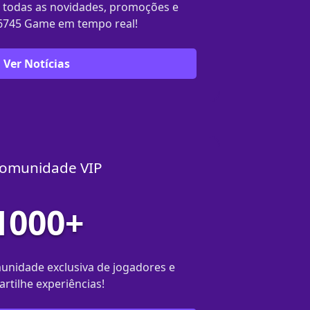
e todas as novidades, promoções e
6745 Game em tempo real!
Ver Notícias
Comunidade VIP
1000+
unidade exclusiva de jogadores e
rtilhe experiências!