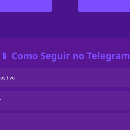
e
📱 Como Seguir no Telegram
ositivo
"