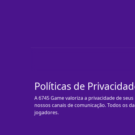
Políticas de Privacida
A 6745 Game valoriza a privacidade de seu
nossos canais de comunicação. Todos os dad
jogadores.