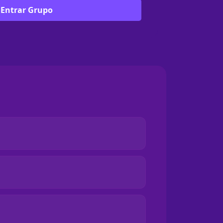
Entrar Grupo