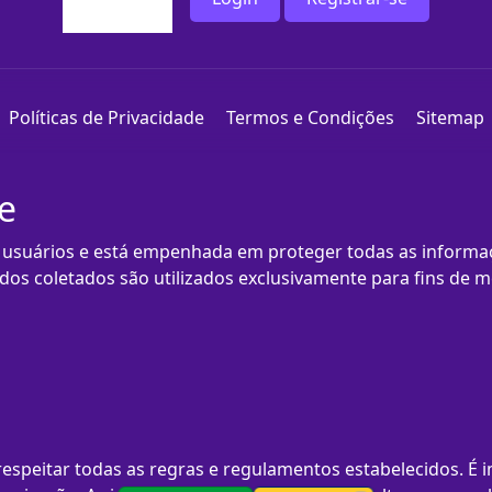
Políticas de Privacidade
Termos e Condições
Sitemap
de
us usuários e está empenhada em proteger todas as informa
os coletados são utilizados exclusivamente para fins de m
speitar todas as regras e regulamentos estabelecidos. É 