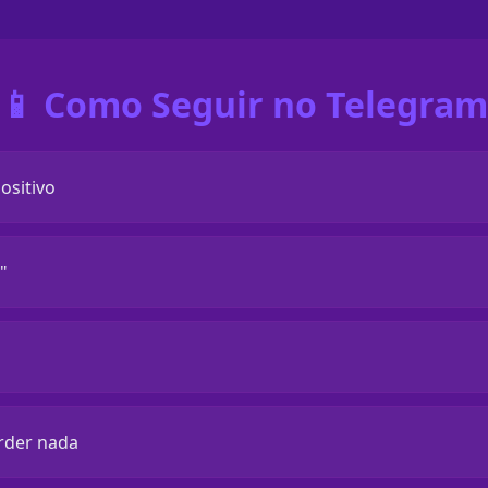
📱 Como Seguir no Telegram
ositivo
"
erder nada