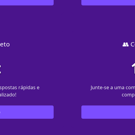
reto
👥 
t
espostas rápidas e
Junte-se a uma com
lizado!
compa
e