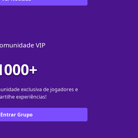
Comunidade VIP
1000+
unidade exclusiva de jogadores e
rtilhe experiências!
Entrar Grupo