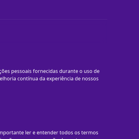
ções pessoais fornecidas durante o uso de
elhoria contínua da experiência de nossos
importante ler e entender todos os termos