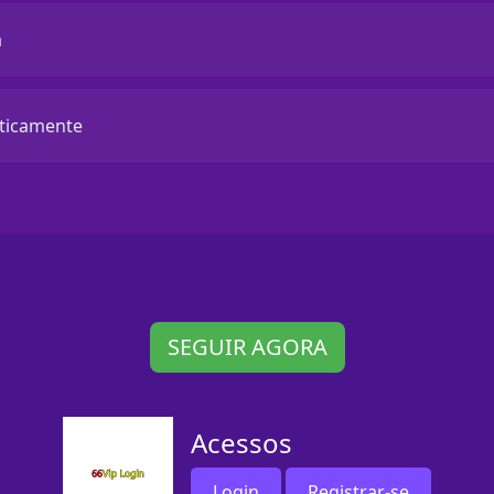
a
aticamente
SEGUIR AGORA
Acessos
Login
Registrar-se