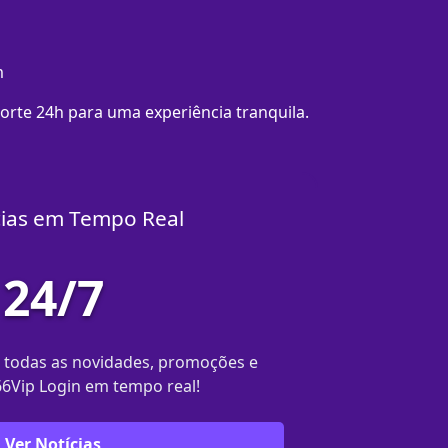
m
orte 24h para uma experiência tranquila.
cias em Tempo Real
24/7
e todas as novidades, promoções e
66Vip Login em tempo real!
Ver Notícias