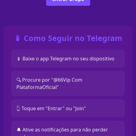
📱 Como Seguir no Telegram
📱 Baixe o app Telegram no seu dispositivo
🔍 Procure por "@66Vip Com
PlataformaOficial"
👆 Toque em "Entrar" ou "Join"
🔔 Ative as notificações para não perder