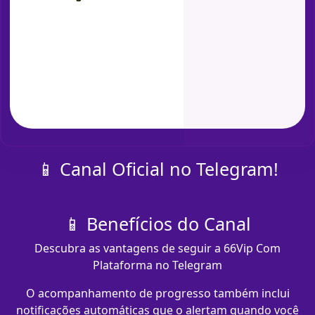
📱 Canal Oficial no Telegram!
📱 Benefícios do Canal
Descubra as vantagens de seguir a 66Vip Com
Plataforma no Telegram
O acompanhamento de progresso também inclui
notificações automáticas que o alertam quando você