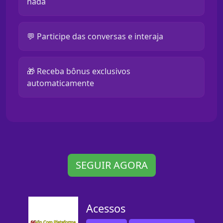
nada
💬 Participe das conversas e interaja
🎁 Receba bônus exclusivos
automaticamente
SEGUIR AGORA
Acessos