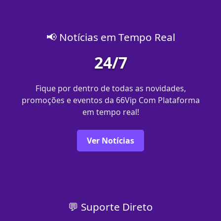
📢 Notícias em Tempo Real
24/7
Fique por dentro de todas as novidades,
promoções e eventos da 66Vip Com Plataforma
em tempo real!
Ver Notícias
💬 Suporte Direto