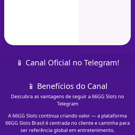
📱 Canal Oficial no Telegram!
📱 Benefícios do Canal
Descubra as vantagens de seguir a 66GG Slots no
Telegram
A 66GG Slots continua criando valor — a plataforma
66GG Slots Brasil é centrada no cliente e caminha para
ser referência global em entretenimento.