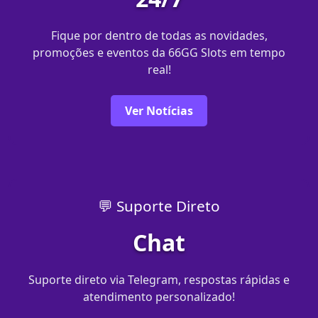
Fique por dentro de todas as novidades,
promoções e eventos da 66GG Slots em tempo
real!
Ver Notícias
💬 Suporte Direto
Chat
Suporte direto via Telegram, respostas rápidas e
atendimento personalizado!