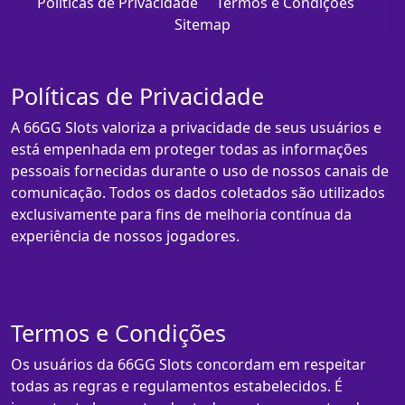
Políticas de Privacidade
Termos e Condições
Sitemap
Políticas de Privacidade
A 66GG Slots valoriza a privacidade de seus usuários e
está empenhada em proteger todas as informações
pessoais fornecidas durante o uso de nossos canais de
comunicação. Todos os dados coletados são utilizados
exclusivamente para fins de melhoria contínua da
experiência de nossos jogadores.
Termos e Condições
Os usuários da 66GG Slots concordam em respeitar
todas as regras e regulamentos estabelecidos. É