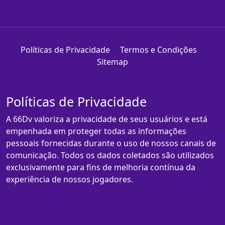
Políticas de Privacidade
Termos e Condições
Sitemap
Políticas de Privacidade
A 66Dv valoriza a privacidade de seus usuários e está
empenhada em proteger todas as informações
pessoais fornecidas durante o uso de nossos canais de
comunicação. Todos os dados coletados são utilizados
exclusivamente para fins de melhoria contínua da
experiência de nossos jogadores.