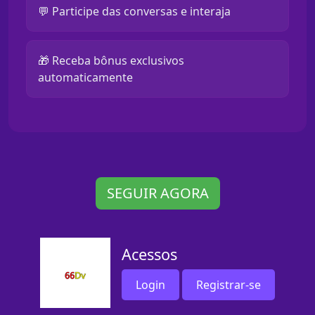
💬 Participe das conversas e interaja
🎁 Receba bônus exclusivos
automaticamente
SEGUIR AGORA
Acessos
Login
Registrar-se