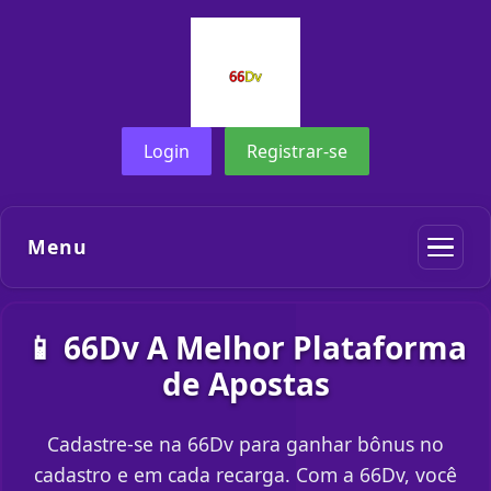
Login
Registrar-se
Menu
📱 66Dv A Melhor Plataforma
de Apostas
Cadastre-se na 66Dv para ganhar bônus no
cadastro e em cada recarga. Com a 66Dv, você