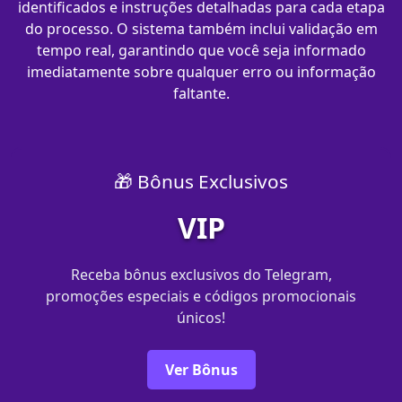
identificados e instruções detalhadas para cada etapa
do processo. O sistema também inclui validação em
tempo real, garantindo que você seja informado
imediatamente sobre qualquer erro ou informação
faltante.
🎁 Bônus Exclusivos
VIP
Receba bônus exclusivos do Telegram,
promoções especiais e códigos promocionais
únicos!
Ver Bônus