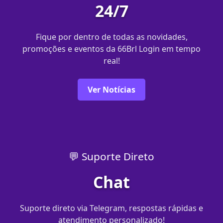
24/7
Fique por dentro de todas as novidades,
promoções e eventos da 66Brl Login em tempo
real!
Ver Notícias
💬 Suporte Direto
Chat
Suporte direto via Telegram, respostas rápidas e
atendimento personalizado!