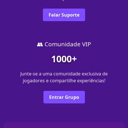
Falar Suporte
👥 Comunidade VIP
1000+
Junte-se a uma comunidade exclusiva de
jogadores e compartilhe experiências!
Entrar Grupo