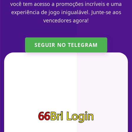
você tem acesso a promoções incríveis e uma
experiência de jogo inigualável. Junte-se aos
vencedores agora!
SEGUIR NO TELEGRAM