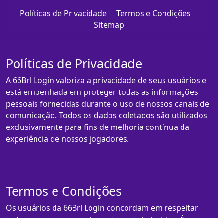
Políticas de Privacidade
Termos e Condições
Sitemap
Políticas de Privacidade
A 66Brl Login valoriza a privacidade de seus usuários e
está empenhada em proteger todas as informações
pessoais fornecidas durante o uso de nossos canais de
comunicação. Todos os dados coletados são utilizados
exclusivamente para fins de melhoria contínua da
experiência de nossos jogadores.
Termos e Condições
Os usuários da 66Brl Login concordam em respeitar