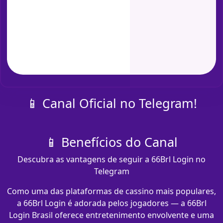
📱 Canal Oficial no Telegram!
📱 Benefícios do Canal
Descubra as vantagens de seguir a 66Brl Login no
Telegram
Como uma das plataformas de cassino mais populares,
a 66Brl Login é adorada pelos jogadores — a 66Brl
Login Brasil oferece entretenimento envolvente e uma