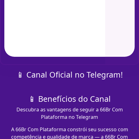
📱 Canal Oficial no Telegram!
📱 Benefícios do Canal
Descubra as vantagens de seguir a 66Br Com
Plataforma no Telegram
A 66Br Com Plataforma constrói seu sucesso com
competência e qualidade de marca — a 66Br Com