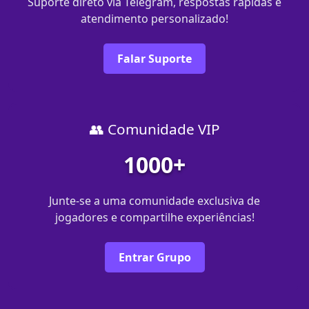
Suporte direto via Telegram, respostas rápidas e
atendimento personalizado!
Falar Suporte
👥 Comunidade VIP
1000+
Junte-se a uma comunidade exclusiva de
jogadores e compartilhe experiências!
Entrar Grupo