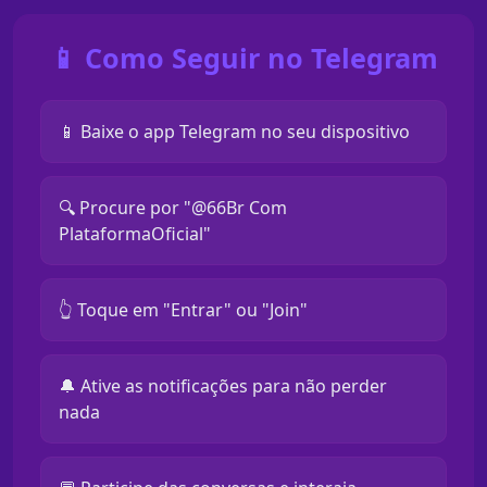
📱 Como Seguir no Telegram
📱 Baixe o app Telegram no seu dispositivo
🔍 Procure por "@66Br Com
PlataformaOficial"
👆 Toque em "Entrar" ou "Join"
🔔 Ative as notificações para não perder
nada