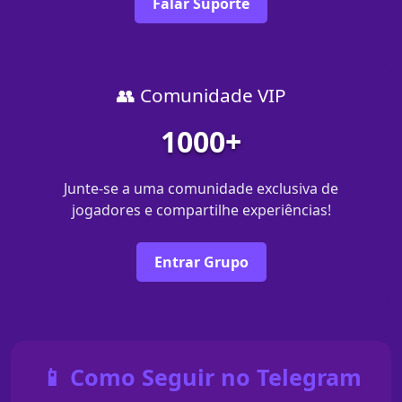
Falar Suporte
👥 Comunidade VIP
1000+
Junte-se a uma comunidade exclusiva de
jogadores e compartilhe experiências!
Entrar Grupo
📱 Como Seguir no Telegram