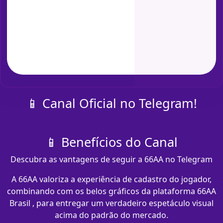
📱 Canal Oficial no Telegram!
📱 Benefícios do Canal
Descubra as vantagens de seguir a 66AA no Telegram
A 66AA valoriza a experiência de cadastro do jogador,
combinando com os belos gráficos da plataforma 66AA
Brasil , para entregar um verdadeiro espetáculo visual
acima do padrão do mercado.