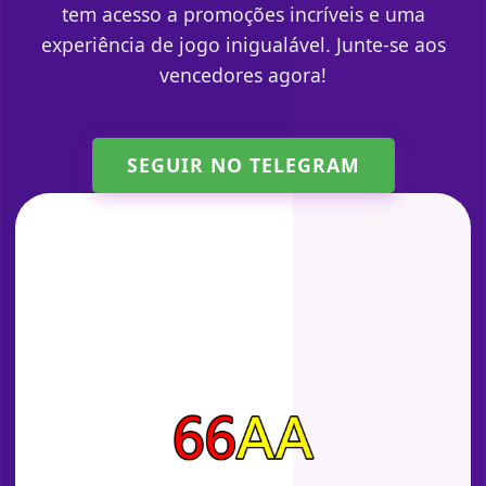
tem acesso a promoções incríveis e uma
experiência de jogo inigualável. Junte-se aos
vencedores agora!
SEGUIR NO TELEGRAM