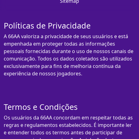
Sitemap
Políticas de Privacidade
A 66AA valoriza a privacidade de seus usuários e está
empenhada em proteger todas as informações
pessoais fornecidas durante o uso de nossos canais de
comunicação. Todos os dados coletados são utilizados
exclusivamente para fins de melhoria contínua da
experiência de nossos jogadores.
Termos e Condições
Os usuários da 66AA concordam em respeitar todas as
regras e regulamentos estabelecidos. É importante ler
e entender todos os termos antes de participar de