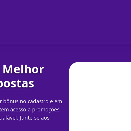
 Melhor
postas
r bônus no cadastro e em
 tem acesso a promoções
ualável. Junte-se aos