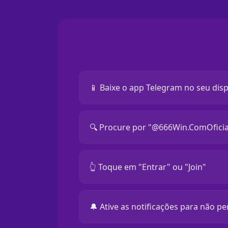
📱 Baixe o app Telegram no seu disp
🔍 Procure por "@666Win.ComOficia
👆 Toque em "Entrar" ou "Join"
🔔 Ative as notificações para não p