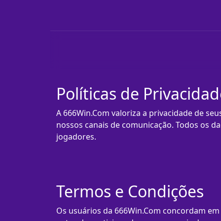
Políticas de Privacida
A 666Win.Com valoriza a privacidade de se
nossos canais de comunicação. Todos os dad
jogadores.
Termos e Condições
Os usuários da 666Win.Com concordam em re