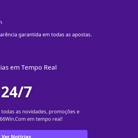
m
rência garantida em todas as apostas.
cias em Tempo Real
24/7
e todas as novidades, promoções e
666Win.Com em tempo real!
Ver Notícias