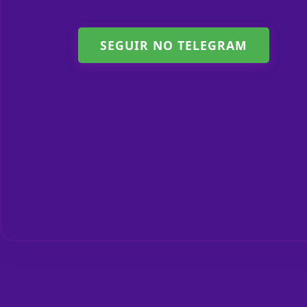
SEGUIR NO TELEGRAM