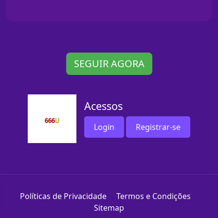
SEGUIR AGORA
Acessos
Login
Registrar-se
Políticas de Privacidade
Termos e Condições
Sitemap