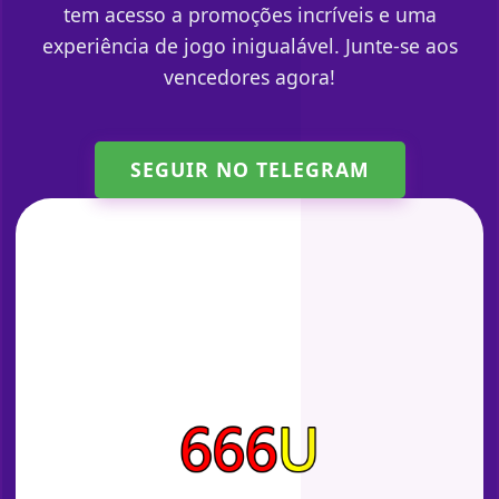
tem acesso a promoções incríveis e uma
experiência de jogo inigualável. Junte-se aos
vencedores agora!
SEGUIR NO TELEGRAM