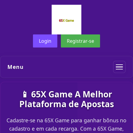
Login
Registrar-se
Menu
📱 65X Game A Melhor
Plataforma de Apostas
Cadastre-se na 65X Game para ganhar bônus no
cadastro e em cada recarga. Com a 65X Game,