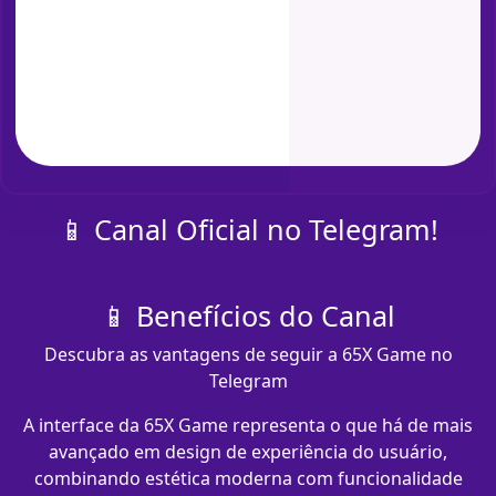
📱 Canal Oficial no Telegram!
📱 Benefícios do Canal
Descubra as vantagens de seguir a 65X Game no
Telegram
A interface da 65X Game representa o que há de mais
avançado em design de experiência do usuário,
combinando estética moderna com funcionalidade